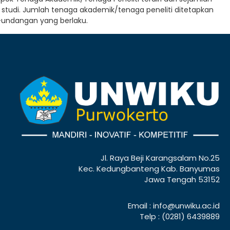
studi. Jumlah tenaga akademik/tenaga peneliti ditetapkan
-undangan yang berlaku.
Jl. Raya Beji Karangsalam No.25
Kec. Kedungbanteng Kab. Banyumas
Jawa Tengah 53152
Email : info@unwiku.ac.id
Telp : (0281) 6439889