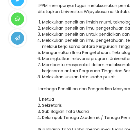
LPPM mempunyai tugas melaksanakan pembi
ditetapkan Universitas Wijayakusuma. Untuk
Melakukan penelitian ilmiah murni, teknolog
Melakukan penelitian ilmu pengetahuan d
Melakukan penelitian untuk pendidikan da
Melakukan penelitian ilmu pengetahuan, t
melalui kerja sama antara Perguruan Tinggi
Mengamalkan Ilmu Pengetahuan, Teknologi
Meningkatkan relevansi program Universi
Membantu masyarakat dalam melaksanaka
kerjasama antara Perguruan Tinggi dan Bad
Melakukan urusan tata usaha pusat
Lembaga Penelitian dan Pengabdian Masyarakat
Ketua
Sekretaris
Sub Bagian Tata Usaha
Kelompok Tenaga Akademik / Tenaga Penel
Sub Bagian Tata Usaha mempunyai tugas mel