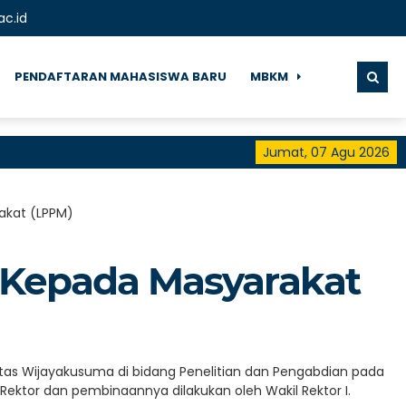
ac.id
PENDAFTARAN MAHASISWA BARU
MBKM
Jumat, 07 Agu 2026
Se
akat (LPPM)
 Kepada Masyarakat
tas Wijayakusuma di bidang Penelitian dan Pengabdian pada
ektor dan pembinaannya dilakukan oleh Wakil Rektor I.