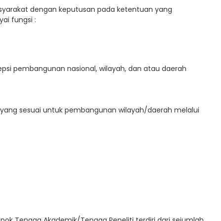
yarakat dengan keputusan pada ketentuan yang
i fungsi :
epsi pembangunan nasional, wilayah, dan atau daerah
ang sesuai untuk pembangunan wilayah/daerah melalui
 Tenaga Akademik/Tenaga Peneliti terdiri dari sejumlah