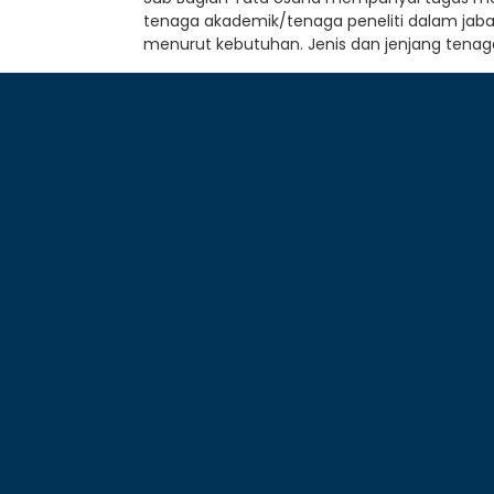
tenaga akademik/tenaga peneliti dalam jaba
menurut kebutuhan. Jenis dan jenjang tenag