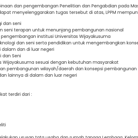
naan dan pengembangan Penelitian dan Pengabdian pada Mas
 dapat menyelenggarakan tugas tersebut di atas, LPPM mempunya
i dan seni
an seni terapan untuk menunjang pembangunan nasional
n pengembangan institusi Universitas Wijayakusuma
eknologi dan seni serta pendidikan untuk mengembangkan kons
 dalam dan di luar negeri
 dan Seni
tas Wijayakusuma sesuai dengan kebutuhan masyarakat
n pembangunan wilayah/daerah dan konsepsi pembangunan y
an lainnya di dalam dan luar negeri
 terdiri dari :
iti
akukan urusan tata usaha dan rumah tangga Lembaga. Kelompok