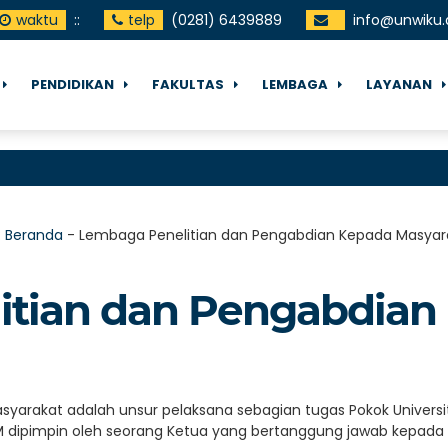
waktu
:
:
telp
(0281) 6439889
info@unwiku.
PENDIDIKAN
FAKULTAS
LEMBAGA
LAYANAN
:
Beranda
-
Lembaga Penelitian dan Pengabdian Kepada Masyar
itian dan Pengabdian
yarakat adalah unsur pelaksana sebagian tugas Pokok Universi
 dipimpin oleh seorang Ketua yang bertanggung jawab kepada R