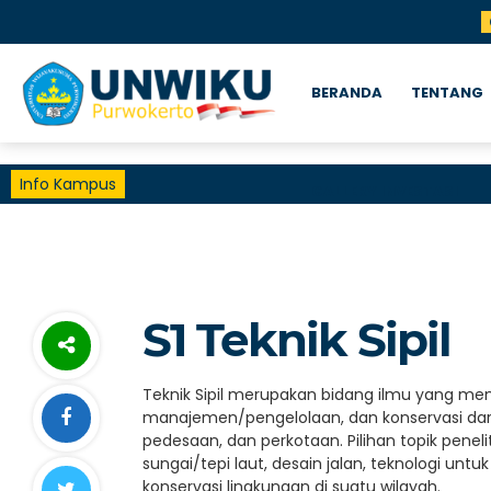
BERANDA
TENTANG
Info Kampus
GALLERY INVESTASI
S1 Teknik Sipil
Teknik Sipil merupakan bidang ilmu yang m
manajemen/pengelolaan, dan konservasi dari
pedesaan, dan perkotaan. Pilihan topik pene
sungai/tepi laut, desain jalan, teknologi un
konservasi lingkungan di suatu wilayah.