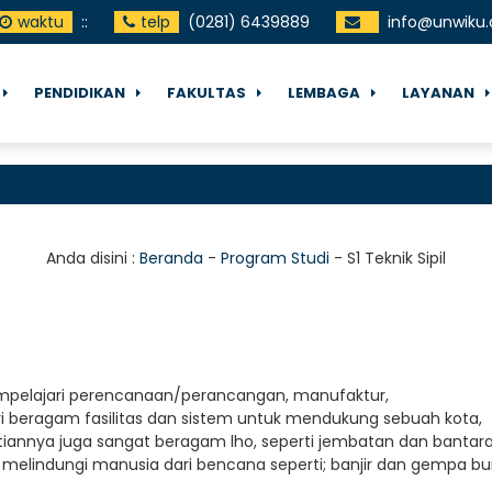
waktu
:
:
telp
(0281) 6439889
info@unwiku.
PENDIDIKAN
FAKULTAS
LEMBAGA
LAYANAN
Anda disini :
Beranda
-
Program Studi
-
S1 Teknik Sipil
empelajari perencanaan/perancangan, manufaktur,
 beragam fasilitas dan sistem untuk mendukung sebuah kota,
litiannya juga sangat beragam lho, seperti jembatan dan bantar
tuk melindungi manusia dari bencana seperti; banjir dan gempa bu