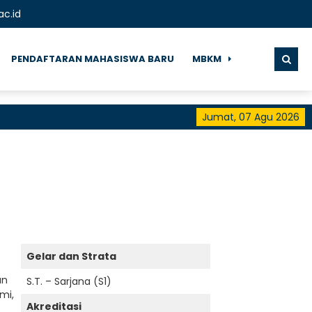
ac.id
PENDAFTARAN MAHASISWA BARU
MBKM
Jumat, 07 Agu 2026
Se
Gelar dan Strata
an
S.T. – Sarjana (S1)
mi,
Akreditasi