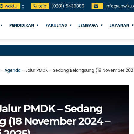
waktu
:
:
telp
(0281) 6439889
info@unwiku.
PENDIDIKAN
FAKULTAS
LEMBAGA
LAYANAN
-
Agenda
-
Jalur PMDK – Sedang Belangsung (18 November 2024
Jalur PMDK – Sedang
g (18 November 2024 –
i 2025)