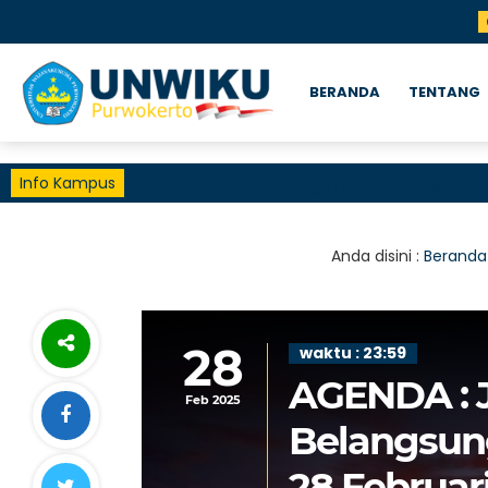
BERANDA
TENTANG
Info Kampus
GALLERY INVESTASI
Anda disini :
Beranda
28
waktu : 23:59
AGENDA : 
Feb 2025
Belangsun
28 Februar