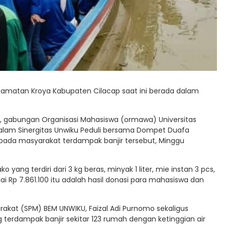
amatan Kroya Kabupaten Cilacap saat ini berada dalam
, gabungan Organisasi Mahasiswa (ormawa) Universitas
lam Sinergitas Unwiku Peduli bersama Dompet Duafa
da masyarakat terdampak banjir tersebut, Minggu
ng terdiri dari 3 kg beras, minyak 1 liter, mie instan 3 pcs,
nilai Rp 7.861.100 itu adalah hasil donasi para mahasiswa dan
akat (SPM) BEM UNWIKU, Faizal Adi Purnomo sekaligus
g terdampak banjir sekitar 123 rumah dengan ketinggian air