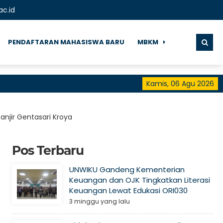
ac.id
PENDAFTARAN MAHASISWA BARU
MBKM
Kamis, 06 Agu 2026
Se
njir Gentasari Kroya
Pos Terbaru
UNWIKU Gandeng Kementerian
Keuangan dan OJK Tingkatkan Literasi
Keuangan Lewat Edukasi ORI030
3 minggu yang lalu