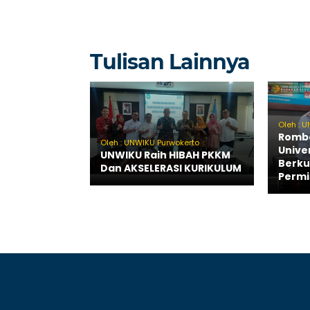
Tulisan Lainnya
Oleh : 
Romb
Oleh : UNWIKU Purwokerto
Unive
UNWIKU Raih HIBAH PKKM
Berku
Dan AKSELERASI KURIKULUM
Permi