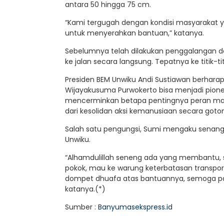
antara 50 hingga 75 cm.
“Kami tergugah dengan kondisi masyarakat yan
untuk menyerahkan bantuan,” katanya.
Sebelumnya telah dilakukan penggalangan da
ke jalan secara langsung. Tepatnya ke titik-tit
Presiden BEM Unwiku Andi Sustiawan berharap 
Wijayakusuma Purwokerto bisa menjadi pioner
mencerminkan betapa pentingnya peran ma
dari kesolidan aksi kemanusiaan secara goto
Salah satu pengungsi, Sumi mengaku senan
Unwiku.
“Alhamdulillah seneng ada yang membantu, so
pokok, mau ke warung keterbatasan transpor
dompet dhuafa atas bantuannya, semoga pa
katanya.(*)
Sumber :
Banyumasekspress.id