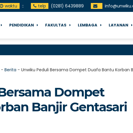
waktu
:
:
telp
(0281) 6439889
info@unwiku.
PENDIDIKAN
FAKULTAS
LEMBAGA
LAYANAN
-
Berita
-
Unwiku Peduli Bersama Dompet Duafa Bantu Korban Ba
 Bersama Dompet
rban Banjir Gentasari