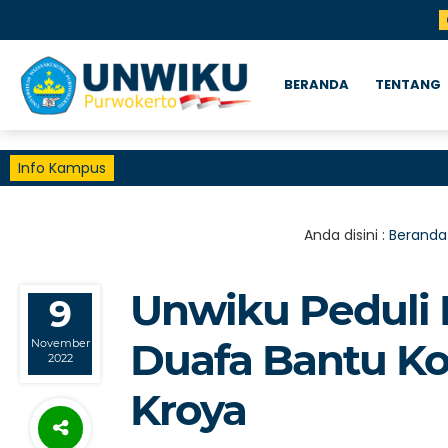
BERANDA
TENTANG
Info Kampus
GALLERY INVESTASI
Anda disini :
Beranda
Unwiku Peduli
9
Duafa Bantu Ko
November
2022
Kroya