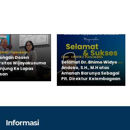
UNWIKU Purwokerto
Oleh : UNWIKU Purwokerto
ongan Dosen
Selamat Dr. Bhimo Widyo
rsitas Wijayakusuma
Andoko, S.H., M.H atas
njung Ke Lapas
Amanah Barunya Sebagai
san
Plt. Direktur Kelembagaan
Informasi