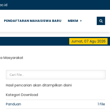
ac.id
PENDAFTARAN MAHASISWA BARU
MBKM
Jumat, 07 Agu 2026
Se
da Masyarakat
Hasil pencarian akan ditampilkan disini
Kategori Download
Panduan
1 File