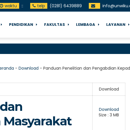
waktu
:
:
telp
(0281) 6439889
info@unwiku.
PENDIDIKAN
FAKULTAS
LEMBAGA
LAYANAN
eranda
-
Download
-
Panduan Penelitian dan Pengabdian Kepa
Download
 dan
Download
Size : 3 MB
 Masyarakat