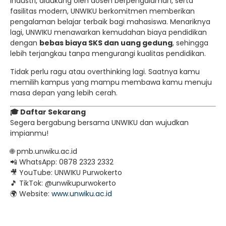
industri, didukung oleh dosen berpengalaman, serta
fasilitas modern, UNWIKU berkomitmen memberikan
pengalaman belajar terbaik bagi mahasiswa. Menariknya
lagi, UNWIKU menawarkan kemudahan biaya pendidikan
dengan
bebas biaya SKS dan uang gedung
, sehingga
lebih terjangkau tanpa mengurangi kualitas pendidikan.
Tidak perlu ragu atau overthinking lagi. Saatnya kamu
memilih kampus yang mampu membawa kamu menuju
masa depan yang lebih cerah.
🎓 Daftar Sekarang
Segera bergabung bersama UNWIKU dan wujudkan
impianmu!
🌐 pmb.unwiku.ac.id
📲 WhatsApp: 0878 2323 2332
🎥 YouTube: UNWIKU Purwokerto
🎵 TikTok: @unwikupurwokerto
🌍 Website:
www.unwiku.ac.id