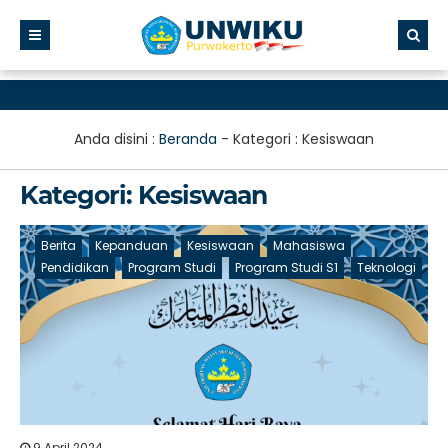
Anda disini :
Beranda
- Kategori :
Kesiswaan
Kategori:
Kesiswaan
Berita
Kepanduan
Kesiswaan
Mahasiswa
Pendidikan
Program Studi
Program Studi S1
Teknologi
9 April 2024